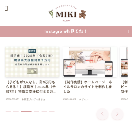
Instagramも見てね！
【子どもが3人なら、計9万円も
【制作実績】ホームページ｜ネ
【制作
らえる！】横浜市｜2025年（令
イルサロンのサイトを制作しま
ビーマ
和7年）物価高支援給付金３万円
した
制作し
｜住民税均等割非課税世帯と
2025.03.09
2025.02.28
2025.02.2
お教室ブログの書き方
デザイン
は？